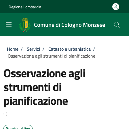
Salta al contenuto principale
Skip to footer content
Regione Lombardia
Comune di Cologno Monzese
Briciole di pane
Home
/
Servizi
/
Catasto e urbanistica
/
Osservazione agli strumenti di pianificazione
Osservazione agli
strumenti di
pianificazione
(-)
Servizio attivo