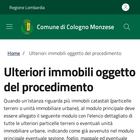
Salta al contenuto principale
Skip to footer content
Regione Lombardia
Comune di Cologno Monzese
Briciole di pane
Home
/
Ulteriori immobili oggetto del procedimento
Ulteriori immobili oggetto
del procedimento
Quando un'istanza riguarda più immobili catastali (particelle
terreni o unità immobiliare urbane), al modulo principale deve
essere allegato il seguente modulo con l'elenco dettagliato di
tutte le ulteriori particelle terreni o eventuali unità
immobiliare urbane, indicando come già avvenuto nel modulo
principale eventuale sezione, foglio, mappale ed eventuale