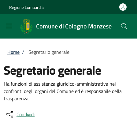
Salta al contenuto principale
Skip to footer content
Regione Lombardia
Comune di Cologno Monzese
Briciole di pane
Home
/
Segretario generale
Segretario generale
Ha funzioni di assistenza giuridico-amministrativa nei
confronti degli organi del Comune ed è responsabile della
trasparenza.
Condividi