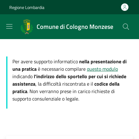
Salta al contenuto principale
Skip to footer content
Regione Lombardia
Comune di Cologno Monzese
Per avere supporto informatico
nella presentazione di
una pratica
è necessario compilare
questo modulo
indicando
l'indirizzo dello sportello per cui si richiede
assistenza
, la difficoltà riscontrata e il
codice della
pratica
. Non verranno prese in carico richieste di
supporto consulenziale o legale.