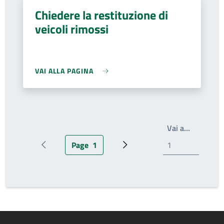
Chiedere la restituzione di
veicoli rimossi
VAI ALLA PAGINA
Write the
Vai a…
Page
1
Pagina precedente
Pagina attuale
Prossima pagina