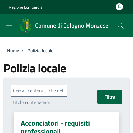
Salta al contenuto principale
Skip to footer content
Regione Lombardia
Comune di Cologno Monzese
Briciole di pane
Home
/
Polizia locale
Polizia locale
Cerca i contenuti che nel
titolo contengono:
Acconciatori - requisiti
professionali