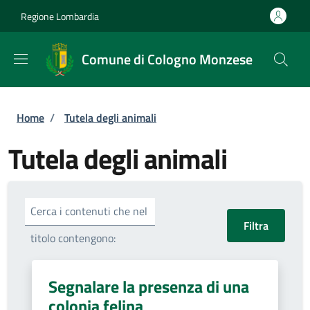
Salta al contenuto principale
Skip to footer content
Regione Lombardia
Comune di Cologno Monzese
Briciole di pane
Home
/
Tutela degli animali
Tutela degli animali
Cerca i contenuti che nel
titolo contengono:
Segnalare la presenza di una
colonia felina