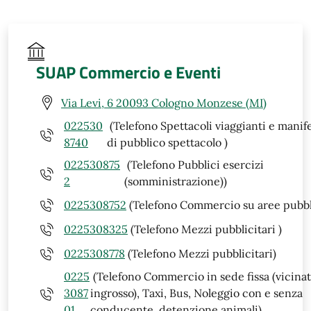
SUAP Commercio e Eventi
Via Levi, 6 20093 Cologno Monzese (MI)
022530
(Telefono Spettacoli viaggianti e manif
8740
di pubblico spettacolo )
022530875
(Telefono Pubblici esercizi
2
(somministrazione))
0225308752
(Telefono Commercio su aree pubbl
0225308325
(Telefono Mezzi pubblicitari )
0225308778
(Telefono Mezzi pubblicitari)
0225
(Telefono Commercio in sede fissa (vicinat
3087
ingrosso), Taxi, Bus, Noleggio con e senza
01
conducente, detenzione animali)