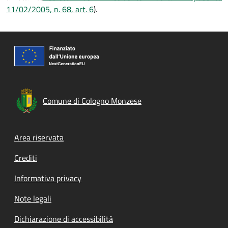
11/02/2005, n. 68, art. 6
).
Comune di Cologno Monzese
Footer menu
Area riservata
Crediti
Informativa privacy
Note legali
Dichiarazione di accessibilità