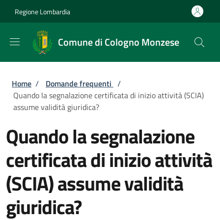
Salta al contenuto principale
Skip to footer content
Regione Lombardia
Comune di Cologno Monzese
Briciole di pane
Home
/
Domande frequenti
/
Quando la segnalazione certificata di inizio attività (SCIA)
assume validità giuridica?
Quando la segnalazione
certificata di inizio attività
(SCIA) assume validità
giuridica?