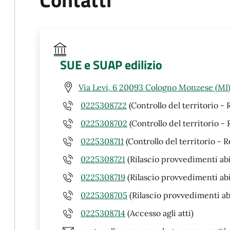
SUE e SUAP edilizio
Via Levi, 6 20093 Cologno Monzese (MI
0225308722
(Controllo del territorio -
0225308702
(Controllo del territorio -
0225308711
(Controllo del territorio - 
0225308721
(Rilascio provvedimenti abi
0225308719
(Rilascio provvedimenti abil
0225308705
(Rilascio provvedimenti abi
0225308714
(Accesso agli atti)