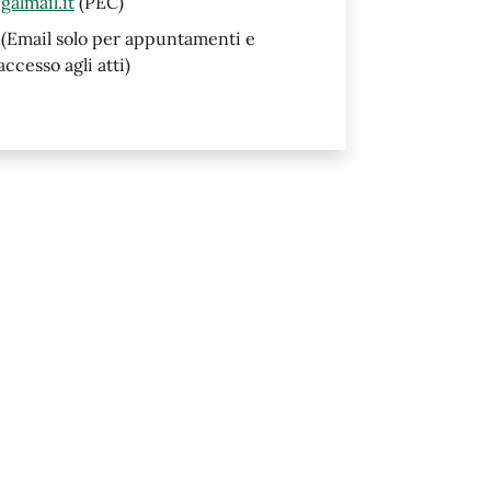
almail.it
(PEC)
(Email solo per appuntamenti e
accesso agli atti)