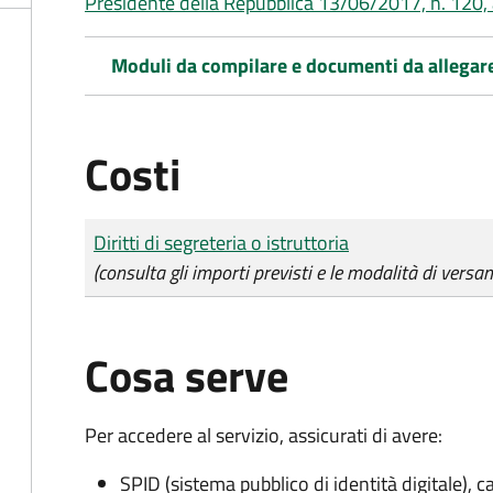
Presidente della Repubblica 13/06/2017, n. 120, 
Moduli da compilare e documenti da allegar
Costi
Tipo di pagamento
Importo
Diritti di segreteria o istruttoria
(consulta gli importi previsti e le modalità di versa
Cosa serve
Per accedere al servizio, assicurati di avere:
SPID (sistema pubblico di identità digitale), ca