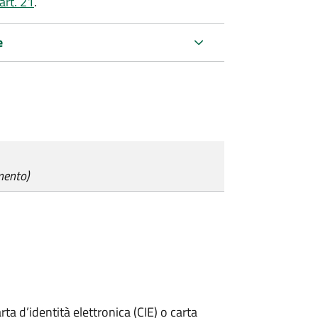
art. 21
.
e
mento)
rta d’identità elettronica (CIE) o carta