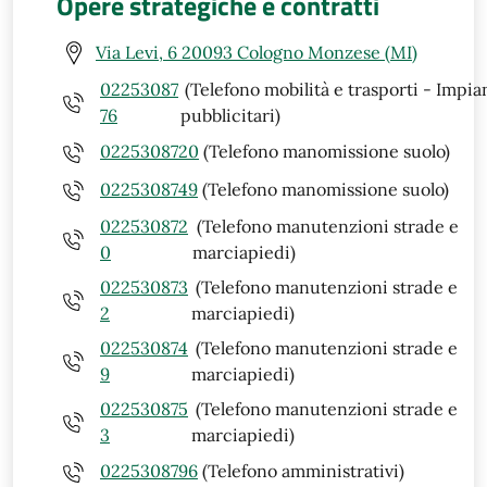
Opere strategiche e contratti
Via Levi, 6 20093 Cologno Monzese (MI)
02253087
(Telefono mobilità e trasporti - Impia
76
pubblicitari)
0225308720
(Telefono manomissione suolo)
0225308749
(Telefono manomissione suolo)
022530872
(Telefono manutenzioni strade e
0
marciapiedi)
022530873
(Telefono manutenzioni strade e
2
marciapiedi)
022530874
(Telefono manutenzioni strade e
9
marciapiedi)
022530875
(Telefono manutenzioni strade e
3
marciapiedi)
0225308796
(Telefono amministrativi)