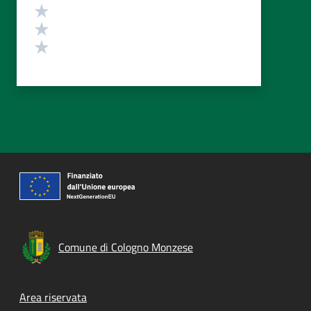
Valuta 3 stelle su 5
Valuta 2 stelle su 5
Valuta 1 stelle su 5
Comune di Cologno Monzese
Footer menu
Area riservata