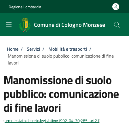
Salta al contenuto principale
Skip to footer content
Regione Lombardia
Comune di Cologno Monzese
Briciole di pane
Home
/
Servizi
/
Mobilità e trasporti
/
Manomissione di suolo pubblico: comunicazione di fine
lavori
Manomissione di suolo
pubblico: comunicazione
di fine lavori
(
urn:nir:stato:decreto.legislativo:1992-04-30;285~art21
)