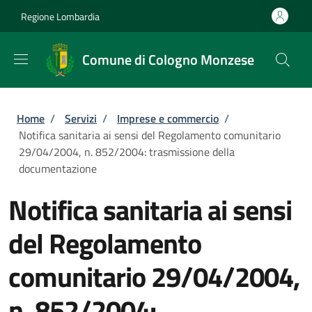
Salta al contenuto principale
Skip to footer content
Regione Lombardia
Comune di Cologno Monzese
Briciole di pane
Home
/
Servizi
/
Imprese e commercio
/
Notifica sanitaria ai sensi del Regolamento comunitario
29/04/2004, n. 852/2004: trasmissione della
documentazione
Notifica sanitaria ai sensi
del Regolamento
comunitario 29/04/2004,
n. 852/2004: