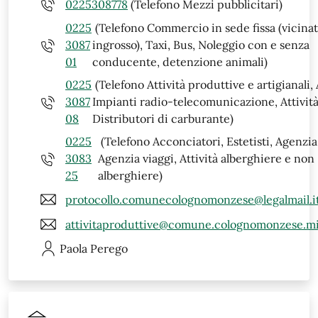
0225308778
(Telefono Mezzi pubblicitari)
0225
(Telefono Commercio in sede fissa (vicinat
3087
ingrosso), Taxi, Bus, Noleggio con e senza
01
conducente, detenzione animali)
0225
(Telefono Attività produttive e artigianali,
3087
Impianti radio-telecomunicazione, Attività
08
Distributori di carburante)
0225
(Telefono Acconciatori, Estetisti, Agenzia 
3083
Agenzia viaggi, Attività alberghiere e non
25
alberghiere)
protocollo.comunecolognomonzese@legalmail.i
attivitaproduttive@comune.colognomonzese.mi
Paola
Perego