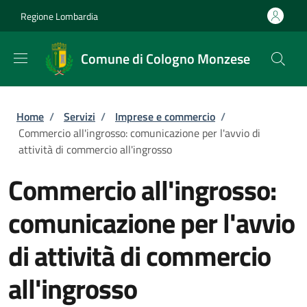
Salta al contenuto principale
Skip to footer content
Regione Lombardia
Comune di Cologno Monzese
Briciole di pane
Home
/
Servizi
/
Imprese e commercio
/
Commercio all'ingrosso: comunicazione per l'avvio di
attività di commercio all'ingrosso
Commercio all'ingrosso:
comunicazione per l'avvio
di attività di commercio
all'ingrosso