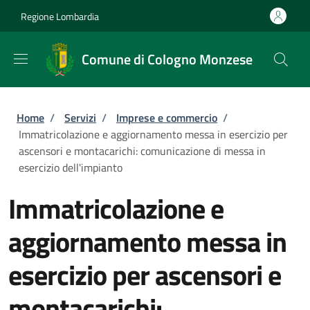
Salta al contenuto principale
Skip to footer content
Regione Lombardia
Comune di Cologno Monzese
Briciole di pane
Home
/
Servizi
/
Imprese e commercio
/
Immatricolazione e aggiornamento messa in esercizio per
ascensori e montacarichi: comunicazione di messa in
esercizio dell'impianto
Immatricolazione e
aggiornamento messa in
esercizio per ascensori e
montacarichi: