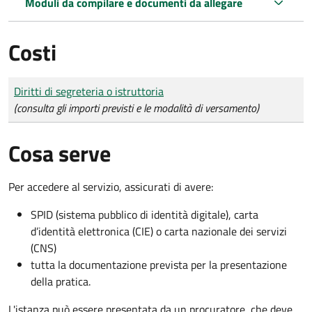
Moduli da compilare e documenti da allegare
Costi
Tipo di pagamento
Importo
Diritti di segreteria o istruttoria
(consulta gli importi previsti e le modalità di versamento)
Cosa serve
Per accedere al servizio, assicurati di avere:
SPID (sistema pubblico di identità digitale), carta
d’identità elettronica (CIE) o carta nazionale dei servizi
(CNS)
tutta la documentazione prevista per la presentazione
della pratica.
L'istanza può essere presentata da un procuratore, che deve