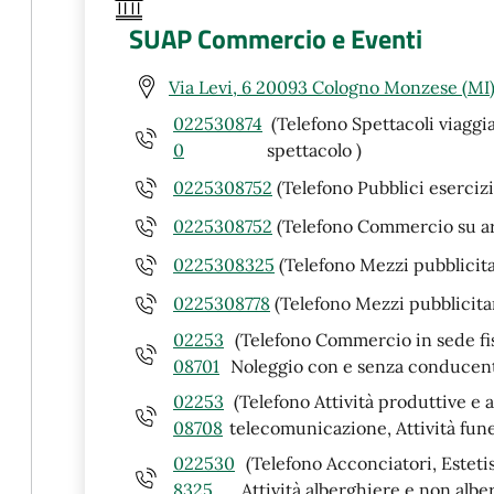
SUAP Commercio e Eventi
Via Levi, 6 20093 Cologno Monzese (MI
022530874
(Telefono Spettacoli viaggi
0
spettacolo )
0225308752
(Telefono Pubblici eserciz
0225308752
(Telefono Commercio su a
0225308325
(Telefono Mezzi pubblicita
0225308778
(Telefono Mezzi pubblicitar
02253
(Telefono Commercio in sede fiss
08701
Noleggio con e senza conducent
02253
(Telefono Attività produttive e a
08708
telecomunicazione, Attività fune
022530
(Telefono Acconciatori, Estetist
8325
Attività alberghiere e non albe