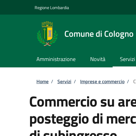
Salta al contenuto principale
Skip to footer content
Regione Lombardia
Comune di Cologno
Amministrazione
Novità
Servizi
Briciole di pane
Home
/
Servizi
/
Imprese e commercio
/
C
Commercio su are
posteggio di mer
di subingresso