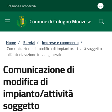
Salta al contenuto principale
Skip to footer content
Regione Lombardia
Comune di Cologno Monzese
Briciole di pane
Home
/
Servizi
/
Imprese e commercio
/
Comunicazione di modifica di impianto/attività soggetto
all'autorizzazione in via generale
Comunicazione di
modifica di
impianto/attività
soggetto