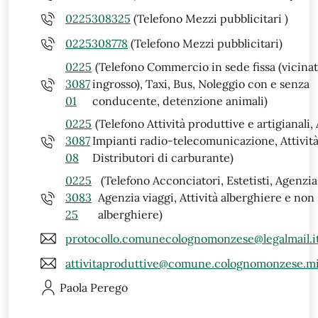
0225308325
(Telefono Mezzi pubblicitari )
0225308778
(Telefono Mezzi pubblicitari)
0225
(Telefono Commercio in sede fissa (vicinat
3087
ingrosso), Taxi, Bus, Noleggio con e senza
01
conducente, detenzione animali)
0225
(Telefono Attività produttive e artigianali,
3087
Impianti radio-telecomunicazione, Attività
08
Distributori di carburante)
0225
(Telefono Acconciatori, Estetisti, Agenzia 
3083
Agenzia viaggi, Attività alberghiere e non
25
alberghiere)
protocollo.comunecolognomonzese@legalmail.i
attivitaproduttive@comune.colognomonzese.mi
Paola
Perego