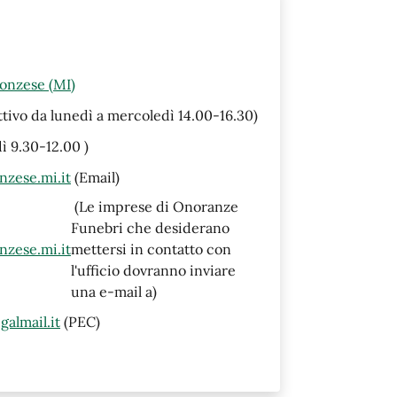
Monzese (MI)
ttivo da lunedì a mercoledì 14.00-16.30)
dì 9.30-12.00 )
nzese.mi.it
(Email)
(Le imprese di Onoranze
Funebri che desiderano
nzese.mi.it
mettersi in contatto con
l'ufficio dovranno inviare
una e-mail a)
almail.it
(PEC)