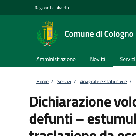
Salta al contenuto principale
Skip to footer content
Regione Lombardia
Comune di Cologno
Amministrazione
Novità
Servizi
Briciole di pane
Home
/
Servizi
/
Anagrafe e stato civile
/
Dichiarazione volo
defunti – estumul
traslazione da os