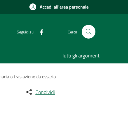
Accedi all'area personale
Seguici su
Cerca
Tutti gli argomenti
naria o traslazione da ossario
Condividi