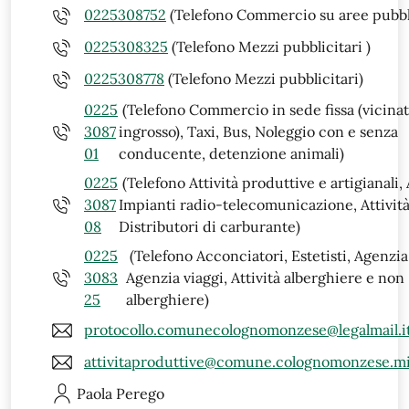
0225308752
(Telefono Commercio su aree pubbl
0225308325
(Telefono Mezzi pubblicitari )
0225308778
(Telefono Mezzi pubblicitari)
0225
(Telefono Commercio in sede fissa (vicinat
3087
ingrosso), Taxi, Bus, Noleggio con e senza
01
conducente, detenzione animali)
0225
(Telefono Attività produttive e artigianali,
3087
Impianti radio-telecomunicazione, Attività
08
Distributori di carburante)
0225
(Telefono Acconciatori, Estetisti, Agenzia 
3083
Agenzia viaggi, Attività alberghiere e non
25
alberghiere)
protocollo.comunecolognomonzese@legalmail.i
attivitaproduttive@comune.colognomonzese.mi
Paola
Perego