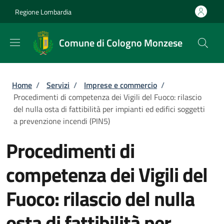
Salta al contenuto principale
Skip to footer content
Regione Lombardia
Comune di Cologno Monzese
Briciole di pane
Home
/
Servizi
/
Imprese e commercio
/
Procedimenti di competenza dei Vigili del Fuoco: rilascio
del nulla osta di fattibilità per impianti ed edifici soggetti
a prevenzione incendi (PIN5)
Procedimenti di
competenza dei Vigili del
Fuoco: rilascio del nulla
osta di fattibilità per