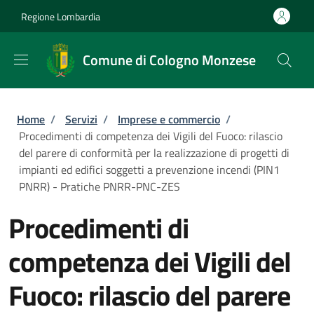
Salta al contenuto principale
Skip to footer content
Regione Lombardia
Comune di Cologno Monzese
Briciole di pane
Home
/
Servizi
/
Imprese e commercio
/
Procedimenti di competenza dei Vigili del Fuoco: rilascio
del parere di conformità per la realizzazione di progetti di
impianti ed edifici soggetti a prevenzione incendi (PIN1
PNRR) - Pratiche PNRR-PNC-ZES
Procedimenti di
competenza dei Vigili del
Fuoco: rilascio del parere