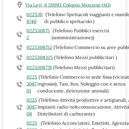
Via Levi, 6 20093 Cologno Monzese (MI)
022530
(Telefono Spettacoli viaggianti e manif
8740
di pubblico spettacolo )
022530875
(Telefono Pubblici esercizi
2
(somministrazione))
0225308752
(Telefono Commercio su aree pubbl
0225308325
(Telefono Mezzi pubblicitari )
0225308778
(Telefono Mezzi pubblicitari)
0225
(Telefono Commercio in sede fissa (vicinat
3087
ingrosso), Taxi, Bus, Noleggio con e senza
01
conducente, detenzione animali)
0225
(Telefono Attività produttive e artigianali,
3087
Impianti radio-telecomunicazione, Attività
08
Distributori di carburante)
0225
(Telefono Acconciatori, Estetisti, Agenzia 