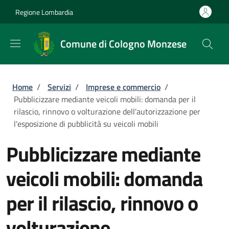
Salta al contenuto principale
Skip to footer content
Regione Lombardia
Comune di Cologno Monzese
Briciole di pane
Home
/
Servizi
/
Imprese e commercio
/
Pubblicizzare mediante veicoli mobili: domanda per il
rilascio, rinnovo o volturazione dell'autorizzazione per
l'esposizione di pubblicità su veicoli mobili
Pubblicizzare mediante
veicoli mobili: domanda
per il rilascio, rinnovo o
volturazione