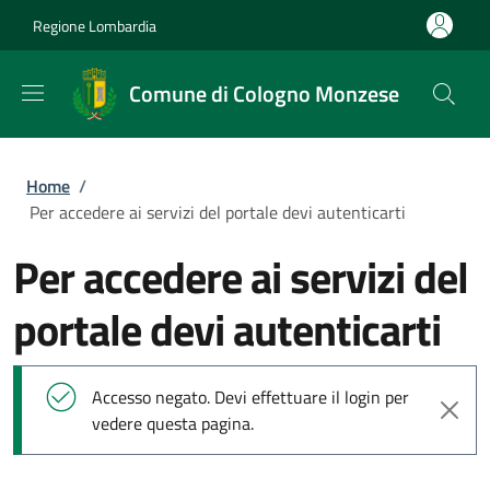
Salta al contenuto principale
Skip to footer content
Regione Lombardia
Comune di Cologno Monzese
Briciole di pane
Home
/
Per accedere ai servizi del portale devi autenticarti
Per accedere ai servizi del
portale devi autenticarti
Messaggio di stato
Accesso negato. Devi effettuare il login per
vedere questa pagina.