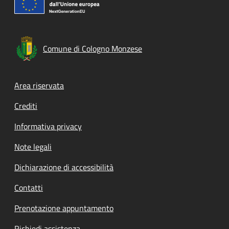
Comune di Cologno Monzese
Footer menu
Area riservata
Crediti
Informativa privacy
Note legali
Dichiarazione di accessibilità
Contatti
Prenotazione appuntamento
Richiedi assistenza