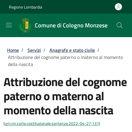
Salta al contenuto principale
Skip to footer content
Regione Lombardia
Comune di Cologno Monzese
Briciole di pane
Home
/
Servizi
/
Anagrafe e stato civile
/
Attribuzione del cognome paterno o materno al momento
della nascita
Attribuzione del cognome
paterno o materno al
momento della nascita
(
urn:nir:corte.costituzionale:sentenza:2022-04-27;131
)