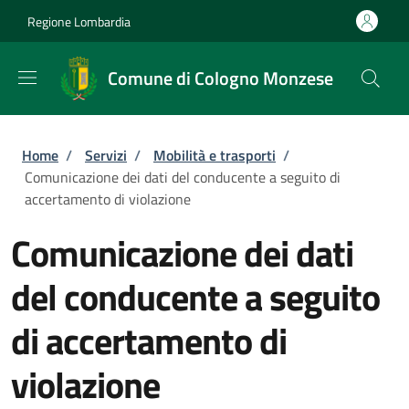
Salta al contenuto principale
Skip to footer content
Regione Lombardia
Comune di Cologno Monzese
Briciole di pane
Home
/
Servizi
/
Mobilità e trasporti
/
Comunicazione dei dati del conducente a seguito di
accertamento di violazione
Comunicazione dei dati
del conducente a seguito
di accertamento di
violazione