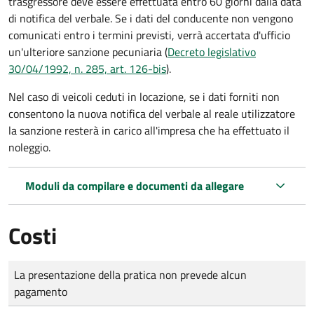
trasgressore deve essere effettuata entro 60 giorni dalla data
di notifica del verbale.
Se i dati del conducente non vengono
comunicati entro i termini previsti, verrà accertata d'ufficio
un'ulteriore sanzione pecuniaria (
Decreto legislativo
30/04/1992, n. 285, art. 126-bis
).
Nel caso di veicoli ceduti in locazione, se i dati forniti non
consentono la nuova notifica del verbale al reale utilizzatore
la sanzione resterà in carico all'impresa che ha effettuato il
noleggio.
Moduli da compilare e documenti da allegare
Costi
Tipo di pagamento
Importo
La presentazione della pratica non prevede alcun
pagamento