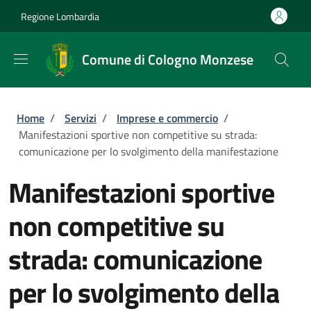
Salta al contenuto principale
Skip to footer content
Regione Lombardia
Comune di Cologno Monzese
Briciole di pane
Home
/
Servizi
/
Imprese e commercio
/
Manifestazioni sportive non competitive su strada:
comunicazione per lo svolgimento della manifestazione
Manifestazioni sportive
non competitive su
strada: comunicazione
per lo svolgimento della