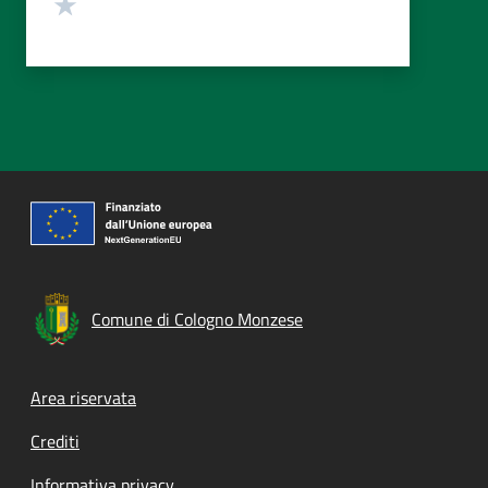
Valuta 1 stelle su 5
Comune di Cologno Monzese
Footer menu
Area riservata
Crediti
Informativa privacy