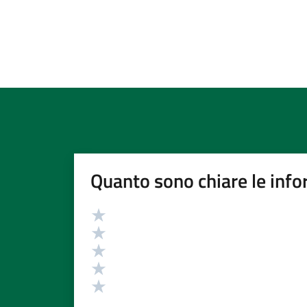
Quanto sono chiare le info
Valutazione
Valuta 5 stelle su 5
Valuta 4 stelle su 5
Valuta 3 stelle su 5
Valuta 2 stelle su 5
Valuta 1 stelle su 5