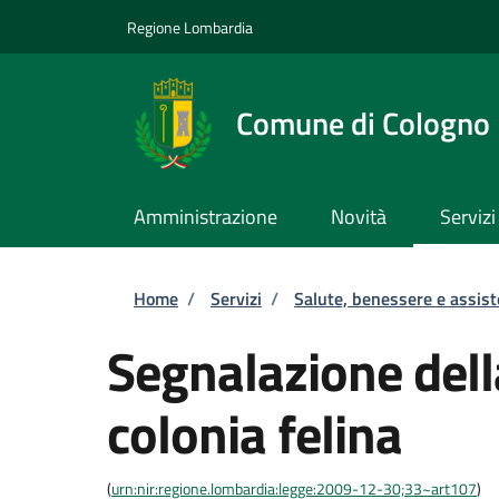
Salta al contenuto principale
Skip to footer content
Regione Lombardia
Comune di Cologno
Amministrazione
Novità
Servizi
Briciole di pane
Home
/
Servizi
/
Salute, benessere e assis
Segnalazione dell
colonia felina
(
urn:nir:regione.lombardia:legge:2009-12-30;33~art107
)