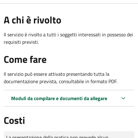
A chi è rivolto
Il servizio è rivolto a tutti i soggetti interessati in possesso dei
requisiti previsti.
Come fare
Il servizio può essere attivato presentando tutta la
documentazione prevista, consultabile in formato PDF.
Moduli da compilare e documenti da allegare
Costi
Tipo di pagamento
Importo
La presentazione della pratica non prevede alcun