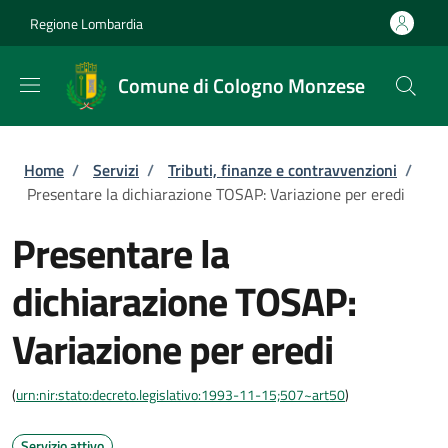
Salta al contenuto principale
Skip to footer content
Regione Lombardia
Comune di Cologno Monzese
Briciole di pane
Home
/
Servizi
/
Tributi, finanze e contravvenzioni
/
Presentare la dichiarazione TOSAP: Variazione per eredi
Presentare la
dichiarazione TOSAP:
Variazione per eredi
(
urn:nir:stato:decreto.legislativo:1993-11-15;507~art50
)
Servizio attivo