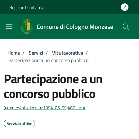
Salta al contenuto principale
Skip to footer content
Regione Lombardia
Comune di Cologno Monzese
Briciole di pane
Home
/
Servizi
/
Vita lavorativa
/
Partecipazione a un concorso pubblico
Partecipazione a un
concorso pubblico
(
urn:nir:stato:decreto:1994-05-09;487~art4
)
Servizio attivo