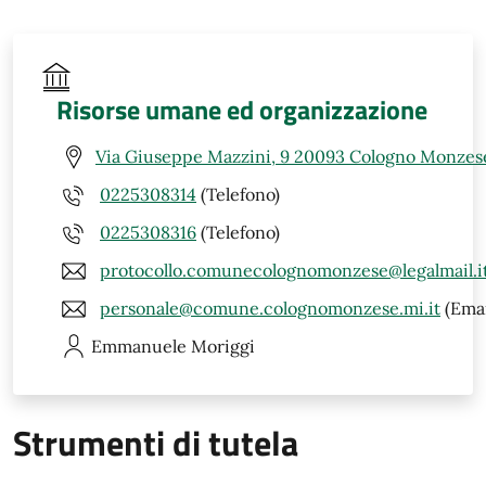
Risorse umane ed organizzazione
Via Giuseppe Mazzini, 9 20093 Cologno Monzese
0225308314
(Telefono)
0225308316
(Telefono)
protocollo.comunecolognomonzese@legalmail.i
personale@comune.colognomonzese.mi.it
(Emai
Emmanuele
Moriggi
Strumenti di tutela