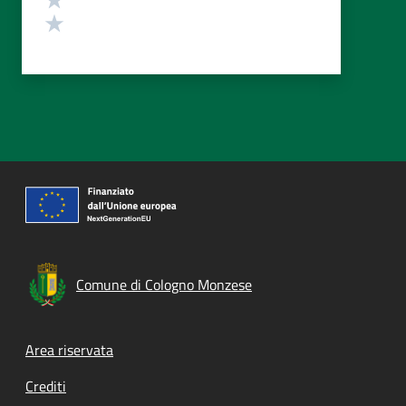
Valuta 1 stelle su 5
Comune di Cologno Monzese
Footer menu
Area riservata
Crediti