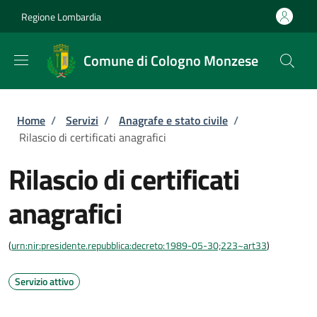
Salta al contenuto principale
Skip to footer content
Regione Lombardia
Comune di Cologno Monzese
Briciole di pane
Home
/
Servizi
/
Anagrafe e stato civile
/
Rilascio di certificati anagrafici
Rilascio di certificati
anagrafici
(
urn:nir:presidente.repubblica:decreto:1989-05-30;223~art33
)
Servizio attivo