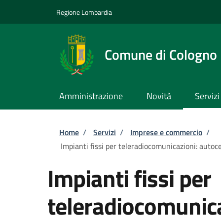
Salta al contenuto principale
Skip to footer content
Regione Lombardia
Comune di Cologno
Amministrazione
Novità
Servizi
Briciole di pane
Home
/
Servizi
/
Imprese e commercio
/
Impianti fissi per teleradiocomunicazioni: autoce
Impianti fissi per
teleradiocomunica