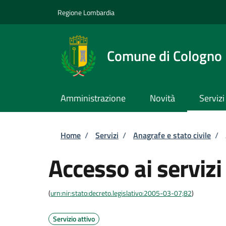
Salta al contenuto principale
Skip to footer content
Regione Lombardia
Comune di Cologno
Amministrazione
Novità
Servizi
Briciole di pane
Home
/
Servizi
/
Anagrafe e stato civile
/
Accesso ai serviz
(
urn:nir:stato:decreto.legislativo:2005-03-07;82
)
Servizio attivo