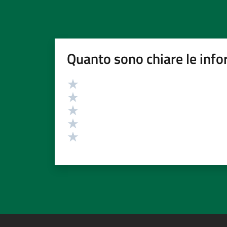
Quanto sono chiare le info
Valutazione
Valuta 5 stelle su 5
Valuta 4 stelle su 5
Valuta 3 stelle su 5
Valuta 2 stelle su 5
Valuta 1 stelle su 5