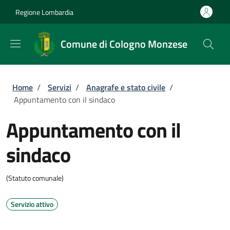
Salta al contenuto principale
Skip to footer content
Regione Lombardia
Comune di Cologno Monzese
Briciole di pane
Home
/
Servizi
/
Anagrafe e stato civile
/
Appuntamento con il sindaco
Appuntamento con il
sindaco
(Statuto comunale)
Servizio attivo