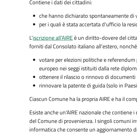
Contiene i dati dei cittadini:
che hanno dichiarato spontaneamente di vol
per i quali è stata accertata d'ufficio la res
L’
iscrizione all’AIRE
è un diritto-dovere del citt
forniti dal Consolato italiano all’estero, nonché p
votare per elezioni politiche e referendum 
europeo nei seggi istituiti dalla rete dipl
ottenere il rilascio o rinnovo di documenti 
rinnovare la patente di guida (solo in Paes
Ciascun Comune ha la propria AIRE e ha il comp
Esiste anche un'AIRE nazionale­ che contiene i da
del Comune di provenienza. I singoli comuni inv
informatica che consente un aggiornamento dire