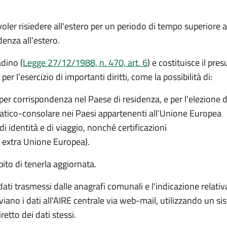
er risiedere all'estero per un periodo di tempo superiore a
idenza all'estero.
adino (
Legge 27/12/1988, n. 470, art. 6
) e costituisce il pre
er l’esercizio di importanti diritti, come la possibilità di:
per corrispondenza nel Paese di residenza, e per l'elezione d
omatico-consolare nei Paesi appartenenti all'Unione Europea
di identità e di viaggio, nonché certificazioni
i extra Unione Europea).
ito di tenerla aggiornata.
ti trasmessi dalle anagrafi comunali e l'indicazione relativa al
iano i dati all'AIRE centrale via web-mail, utilizzando un s
tto dei dati stessi.