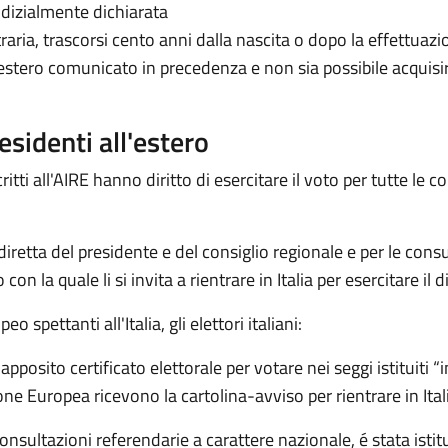
dizialmente dichiarata
traria, trascorsi cento anni dalla nascita o dopo la effettuaz
ll’estero comunicato in precedenza e non sia possibile acquis
 residenti all'estero
ritti all'AIRE hanno diritto di esercitare il voto per tutte le c
iretta del presidente e del consiglio regionale e per le consul
on la quale li si invita a rientrare in Italia per esercitare il di
spettanti all'Italia, gli elettori italiani:
posito certificato elettorale per votare nei seggi istituiti “
ne Europea ricevono la cartolina-avviso per rientrare in Ital
consultazioni referendarie a carattere nazionale, é stata istit