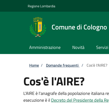
Salta al contenuto principale
Skip to footer content
Regione Lombardia
Comune di Cologno
Amministrazione
Novità
Servizi
Briciole di pane
Home
/
Domande frequenti
/
Cos'è l'AIRE?
Cos'è l'AIRE?
L'AIRE è l'anagrafe della popolazione italiana re
esecuzione è il
Decreto del Presidente della R