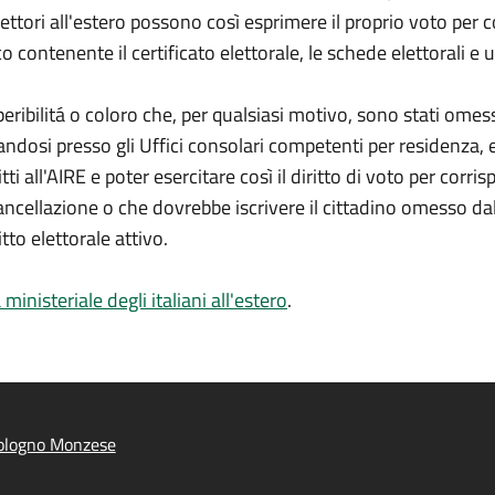
 elettori all'estero possono così esprimere il proprio voto per 
co contenente il certificato elettorale, le schede elettorali e
rreperibilitá o coloro che, per qualsiasi motivo, sono stati omes
dosi presso gli Uffici consolari competenti per residenza, 
ti all'AIRE e poter esercitare così il diritto di voto per corr
cellazione o che dovrebbe iscrivere il cittadino omesso dall'
to elettorale attivo.
 ministeriale degli italiani all'estero
.
ologno Monzese