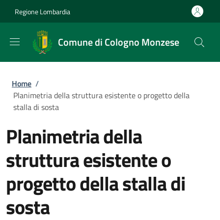
Salta al contenuto principale
Skip to footer content
Regione Lombardia
Comune di Cologno Monzese
Briciole di pane
Home
/
Planimetria della struttura esistente o progetto della
stalla di sosta
Planimetria della
struttura esistente o
progetto della stalla di
sosta