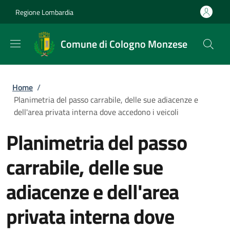
Salta al contenuto principale
Skip to footer content
Regione Lombardia
Comune di Cologno Monzese
Briciole di pane
Home
/
Planimetria del passo carrabile, delle sue adiacenze e
dell'area privata interna dove accedono i veicoli
Planimetria del passo
carrabile, delle sue
adiacenze e dell'area
privata interna dove