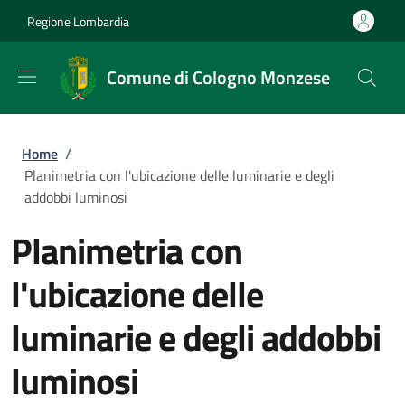
Salta al contenuto principale
Skip to footer content
Regione Lombardia
Comune di Cologno Monzese
Briciole di pane
Home
/
Planimetria con l'ubicazione delle luminarie e degli
addobbi luminosi
Planimetria con
l'ubicazione delle
luminarie e degli addobbi
luminosi