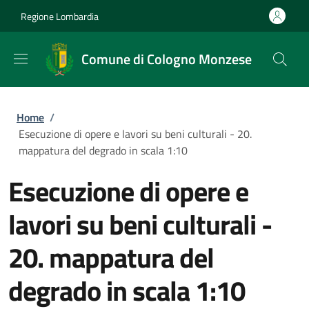
Salta al contenuto principale
Skip to footer content
Regione Lombardia
Comune di Cologno Monzese
Briciole di pane
Home
/
Esecuzione di opere e lavori su beni culturali - 20.
mappatura del degrado in scala 1:10
Esecuzione di opere e
lavori su beni culturali -
20. mappatura del
degrado in scala 1:10