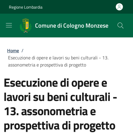
Salta al contenuto principale
Skip to footer content
Regione Lombardia
Comune di Cologno Monzese
Briciole di pane
Home
/
Esecuzione di opere e lavori su beni culturali - 13.
assonometria e prospettiva di progetto
Esecuzione di opere e
lavori su beni culturali -
13. assonometria e
prospettiva di progetto