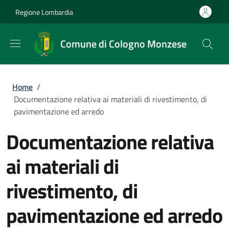
Salta al contenuto principale
Skip to footer content
Regione Lombardia
Comune di Cologno Monzese
Briciole di pane
Home
/
Documentazione relativa ai materiali di rivestimento, di
pavimentazione ed arredo
Documentazione relativa
ai materiali di
rivestimento, di
pavimentazione ed arredo