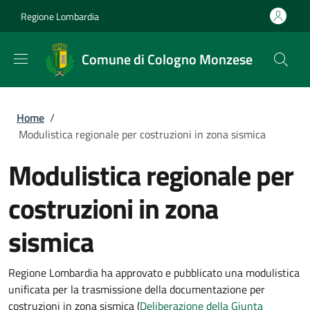
Salta al contenuto principale
Skip to footer content
Regione Lombardia
Comune di Cologno Monzese
Briciole di pane
Home
/
Modulistica regionale per costruzioni in zona sismica
Modulistica regionale per
costruzioni in zona
sismica
Regione Lombardia ha approvato e pubblicato una
modulistica
unificata per la trasmissione della documentazione per
costruzioni in zona sismica
(
Deliberazione della Giunta