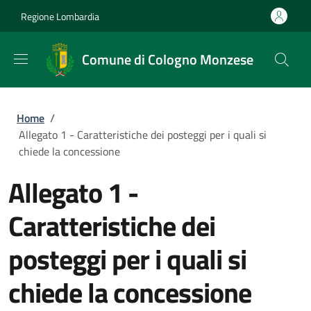
Salta al contenuto principale
Skip to footer content
Regione Lombardia
Comune di Cologno Monzese
Briciole di pane
Home
/
Allegato 1 - Caratteristiche dei posteggi per i quali si
chiede la concessione
Allegato 1 -
Caratteristiche dei
posteggi per i quali si
chiede la concessione