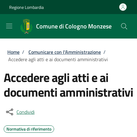
Salta al contenuto principale
Skip to footer content
Regione Lombardia
Comune di Cologno Monzese
Briciole di pane
Home
/
Comunicare con l'Amministrazione
/
Accedere agli atti e ai documenti amministrativi
Accedere agli atti e ai
documenti amministrativi
Condividi
Normativa di riferimento