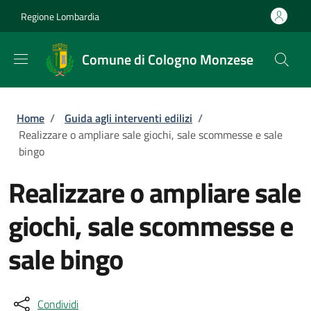
Salta al contenuto principale
Skip to footer content
Regione Lombardia
Comune di Cologno Monzese
Briciole di pane
Home
/
Guida agli interventi edilizi
/
Realizzare o ampliare sale giochi, sale scommesse e sale
bingo
Realizzare o ampliare sale
giochi, sale scommesse e
sale bingo
Condividi