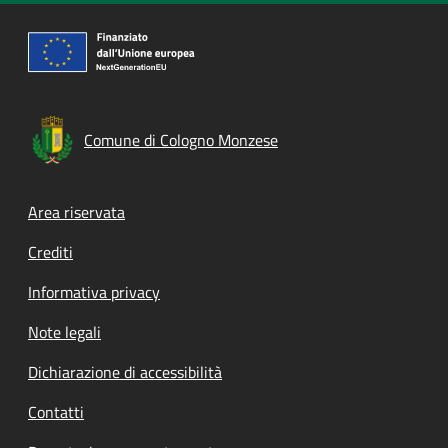
Comune di Cologno Monzese
Footer menu
Area riservata
Crediti
Informativa privacy
Note legali
Dichiarazione di accessibilità
Contatti