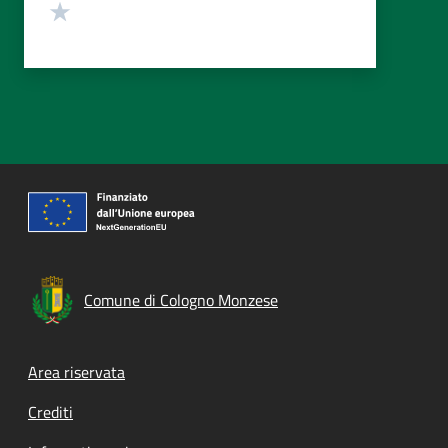
Valuta 1 stelle su 5
Comune di Cologno Monzese
Footer menu
Area riservata
Crediti