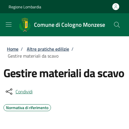
Salta al contenuto principale
Skip to footer content
Regione Lombardia
Comune di Cologno Monzese
Briciole di pane
Home
/
Altre pratiche edilizie
/
Gestire materiali da scavo
Gestire materiali da scavo
Condividi
Normativa di riferimento