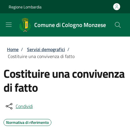
Salta al contenuto principale
Skip to footer content
Regione Lombardia
Comune di Cologno Monzese
Briciole di pane
Home
/
Servizi demografici
/
Costituire una convivenza di fatto
Costituire una convivenza
di fatto
Condividi
Normativa di riferimento