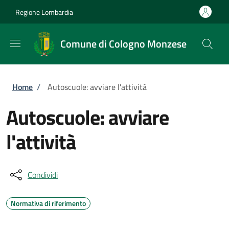
Salta al contenuto principale
Skip to footer content
Regione Lombardia
Comune di Cologno Monzese
Briciole di pane
Home
/
Autoscuole: avviare l'attività
Autoscuole: avviare
l'attività
Condividi
Normativa di riferimento