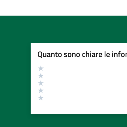
Quanto sono chiare le info
Valutazione
Valuta 5 stelle su 5
Valuta 4 stelle su 5
Valuta 3 stelle su 5
Valuta 2 stelle su 5
Valuta 1 stelle su 5