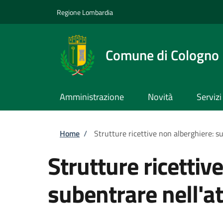
Salta al contenuto principale
Skip to footer content
Regione Lombardia
Comune di Cologno
Amministrazione
Novità
Servizi
Briciole di pane
Home
/
Strutture ricettive non alberghiere: su
Strutture ricettiv
subentrare nell'at