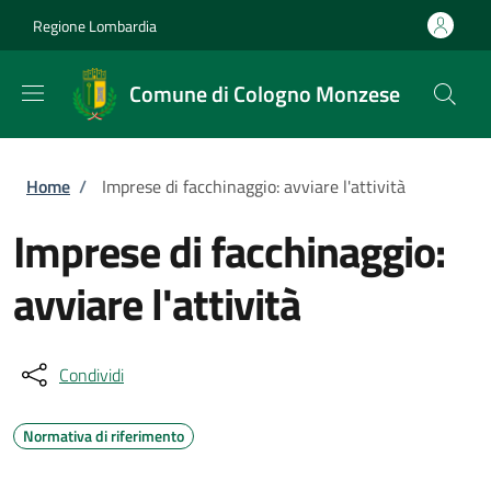
Salta al contenuto principale
Skip to footer content
Regione Lombardia
Comune di Cologno Monzese
Briciole di pane
Home
/
Imprese di facchinaggio: avviare l'attività
Imprese di facchinaggio:
avviare l'attività
Condividi
Normativa di riferimento