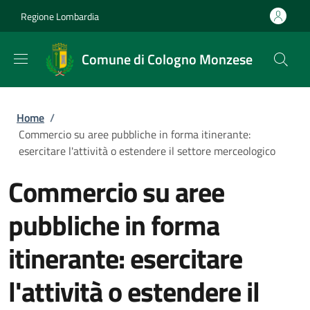
Salta al contenuto principale
Skip to footer content
Regione Lombardia
Comune di Cologno Monzese
Briciole di pane
Home
/
Commercio su aree pubbliche in forma itinerante:
esercitare l'attività o estendere il settore merceologico
Commercio su aree
pubbliche in forma
itinerante: esercitare
l'attività o estendere il