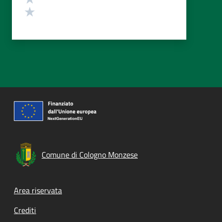
Valuta 1 stelle su 5
Comune di Cologno Monzese
Footer menu
Area riservata
Crediti