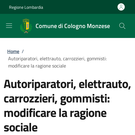
Salta al contenuto principale
Skip to footer content
Regione Lombardia
Comune di Cologno Monzese
Briciole di pane
Home
/
Autoriparatori, elettrauto, carrozzieri, gommisti:
modificare la ragione sociale
Autoriparatori, elettrauto,
carrozzieri, gommisti:
modificare la ragione
sociale