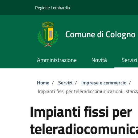
Salta al contenuto principale
Skip to footer content
Regione Lombardia
Comune di Cologno
Amministrazione
Novità
Servizi
Briciole di pane
Home
/
Servizi
/
Imprese e commercio
/
Impianti fissi per teleradiocomunicazioni: istanza
Impianti fissi per
teleradiocomunica