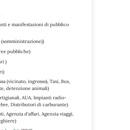
)
anti e manifestazioni di pubblico
i (somministrazione))
ree pubbliche)
ri )
i)
a (vicinato, ingrosso), Taxi, Bus,
e, detenzione animali)
rtigianali, AUA, Impianti radio-
bre, Distributori di carburante)
i, Agenzia d'affari, Agenzia viaggi,
rghiere)