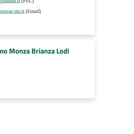
almail.it
(PEC)
nzese.mi.it
(Email)
no Monza Brianza Lodi