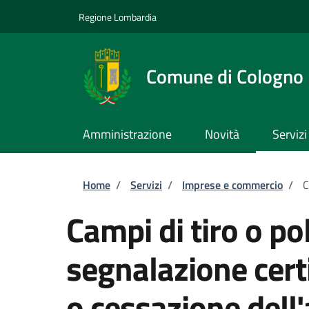
Salta al contenuto principale
Skip to footer content
Regione Lombardia
Comune di Cologno
Amministrazione
Novità
Servizi
Briciole di pane
Home
/
Servizi
/
Imprese e commercio
/
C
Campi di tiro o pol
segnalazione certi
o cessazione dell'