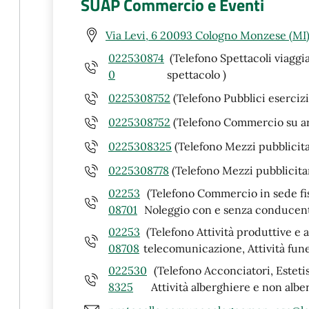
SUAP Commercio e Eventi
Via Levi, 6 20093 Cologno Monzese (MI
022530874
(Telefono Spettacoli viaggi
0
spettacolo )
0225308752
(Telefono Pubblici eserciz
0225308752
(Telefono Commercio su a
0225308325
(Telefono Mezzi pubblicita
0225308778
(Telefono Mezzi pubblicitar
02253
(Telefono Commercio in sede fiss
08701
Noleggio con e senza conducent
02253
(Telefono Attività produttive e a
08708
telecomunicazione, Attività fune
022530
(Telefono Acconciatori, Estetist
8325
Attività alberghiere e non albe